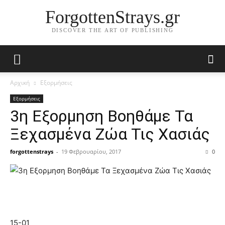
ForgottenStrays.gr
DISCOVER THE ART OF PUBLISHING
Αρχική
Eξορμήσεις
Eξορμήσεις
3η Εξορμηση Βοηθάμε Τα
Ξεχασμένα Ζώα Τις Χασιάς
forgottenstrays
-
19 Φεβρουαρίου, 2017
0
15-01