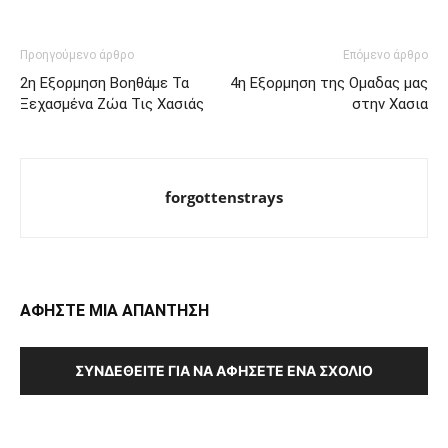
Προηγούμενο άρθρο
Επόμενο άρθρο
2η Εξορμηση Βοηθάμε Τα
4η Εξορμηση της Ομαδας μας
Ξεχασμένα Ζώα Τις Χασιάς
στην Χασια
forgottenstrays
ΑΦΗΣΤΕ ΜΙΑ ΑΠΑΝΤΗΣΗ
ΣΥΝΔΕΘΕΊΤΕ ΓΙΑ ΝΑ ΑΦΉΣΕΤΕ ΈΝΑ ΣΧΌΛΙΟ